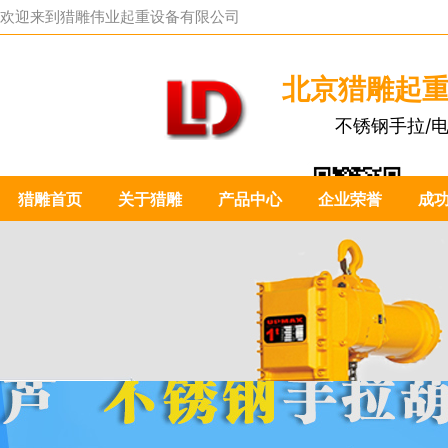
欢迎来到
猎雕伟业起重设备有限公司
北京猎雕起
不锈钢手拉/
猎雕首页
关于猎雕
产品中心
企业荣誉
成
扫一扫关注我们：