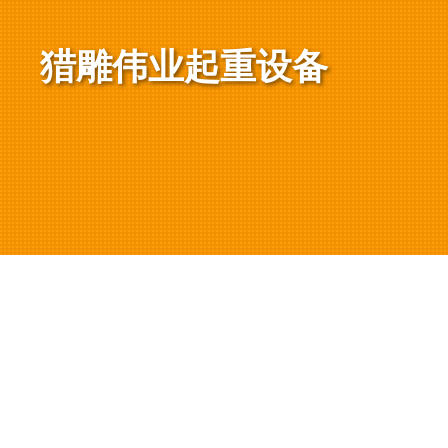
猎雕伟业起重设备