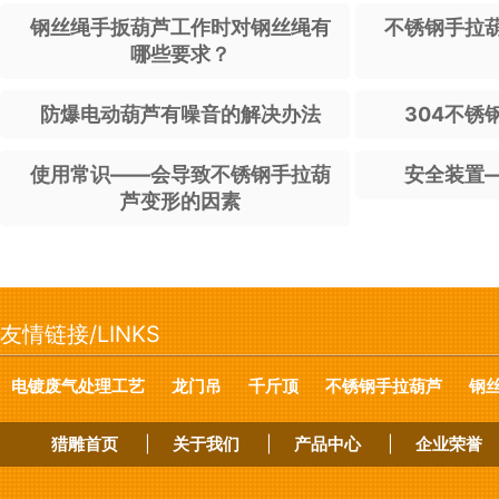
钢丝绳手扳葫芦工作时对钢丝绳有
不锈钢手拉
哪些要求？
防爆电动葫芦有噪音的解决办法
304不锈
使用常识——会导致不锈钢手拉葫
安全装置
芦变形的因素
友情链接/LINKS
电镀废气处理工艺
龙门吊
千斤顶
不锈钢手拉葫芦
钢
猎雕首页
|
关于我们
|
产品中心
|
企业荣誉