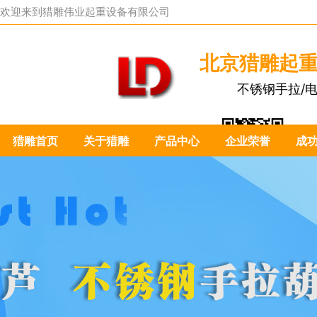
欢迎来到
猎雕伟业起重设备有限公司
北京猎雕起
不锈钢手拉/
猎雕首页
关于猎雕
产品中心
企业荣誉
成
扫一扫关注我们：