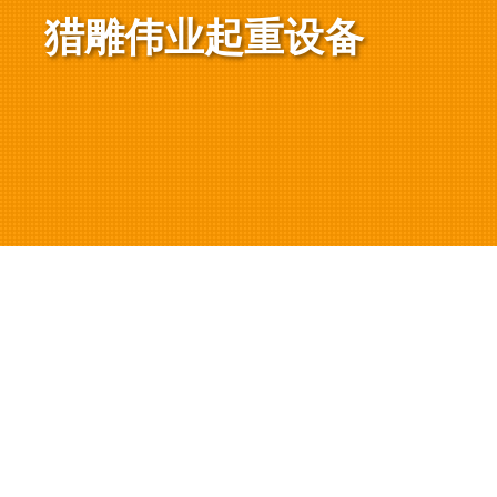
猎雕伟业起重设备