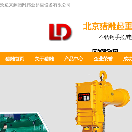
欢迎来到
猎雕伟业起重设备有限公司
北京猎雕起
不锈钢手拉/
猎雕首页
关于猎雕
产品中心
企业荣誉
成
扫一扫关注我们：