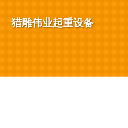
猎雕伟业起重设备