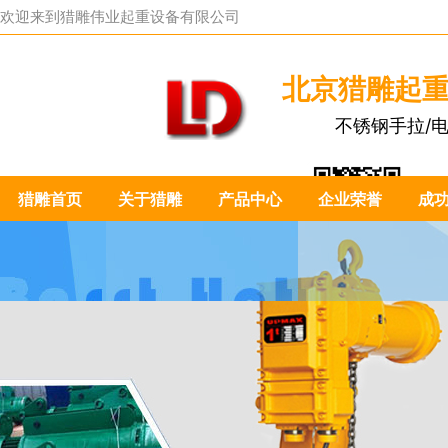
欢迎来到
猎雕伟业起重设备有限公司
北京猎雕起
不锈钢手拉/
猎雕首页
关于猎雕
产品中心
企业荣誉
成
扫一扫关注我们：