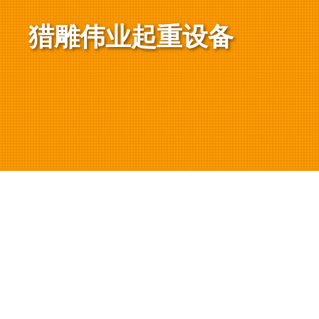
猎雕伟业起重设备