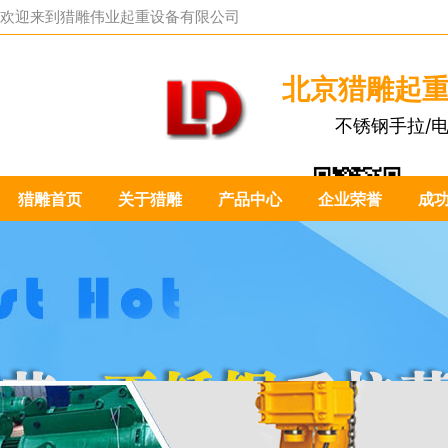
欢迎来到
猎雕伟业起重设备有限公司
北京猎雕起
不锈钢手拉/
猎雕首页
关于猎雕
产品中心
企业荣誉
成
扫一扫关注我们：