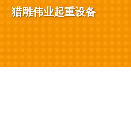
猎雕伟业起重设备