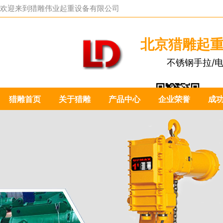
欢迎来到
猎雕伟业起重设备有限公司
北京猎雕起
不锈钢手拉/
猎雕首页
关于猎雕
产品中心
企业荣誉
成
扫一扫关注我们：