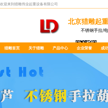
欢迎来到
猎雕伟业起重设备有限公司
北京猎雕起
不锈钢手拉/
猎雕首页
关于猎雕
产品中心
企业荣誉
成
扫一扫关注我们：