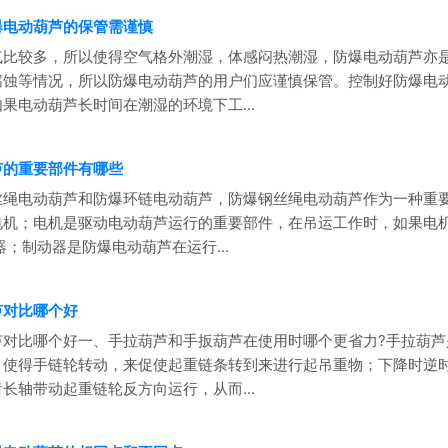
爆电动葫芦的保管需谨慎
气比较多，所以使得空气格外潮湿，体感闷热潮湿，防爆电动葫芦亦
腐蚀等情况，所以防爆电动葫芦的用户们应谨慎保管。控制好防爆电
果电动葫芦长时间在潮湿的环境下工...
芦的重要部件有哪些
丝绳电动葫芦和防爆环链电动葫芦，防爆钢丝绳电动葫芦作为一种重
电机；电机是驱动电动葫芦运行的重要部件，在吊运工作时，如果电
器；制动器是防爆电动葫芦在运行...
芦对比哪个好
芦对比哪个好一、手拉葫芦和手扳葫芦在使用时哪个更省力?手拉葫
、使得手链轮转动，来促使起重链条转到来进行起吊重物；下降时逆
长轴带动起重链轮反方向运行，从而...