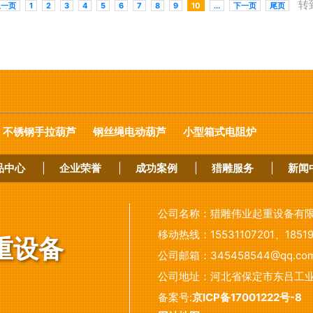
转
上一页
1
2
3
4
5
6
7
8
9
10
...
下一页
尾页
不锈钢手拉葫芦
钢丝绳电动葫芦
小型箱式电阻炉
品中心
|
企业荣誉
|
成功案例
|
猎雕服务
|
新闻
公司名称：
猎雕伟业起重设备有
移动热线：
15531107201、1851
重设备
公司邮箱：
345458544@qq.co
公司地址：
河北省保定市东吕工
备案号:
京ICP备17001222号-8