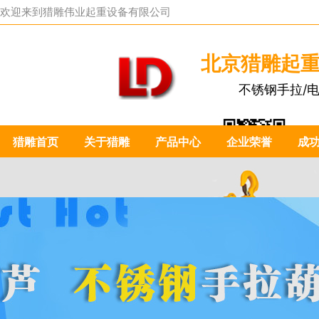
欢迎来到
猎雕伟业起重设备有限公司
北京猎雕起
不锈钢手拉/
猎雕首页
关于猎雕
产品中心
企业荣誉
成
扫一扫关注我们：