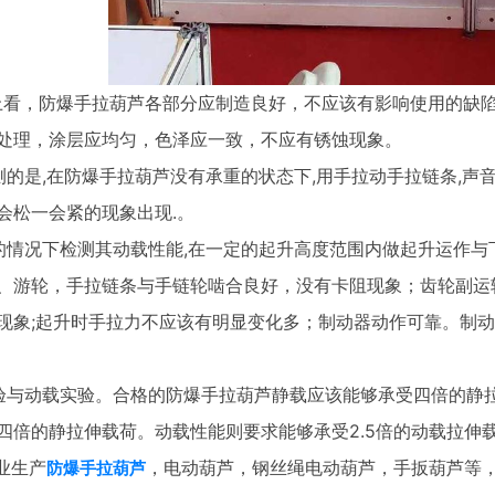
，防爆手拉葫芦各部分应制造良好，不应该有影响使用的缺陷
处理，涂层应均匀，色泽应一致，不应有锈蚀现象。
是,在防爆手拉葫芦没有承重的状态下,用手拉动手拉链条,声音
会松一会紧的现象出现.。
况下检测其动载性能,在一定的起升高度范围内做起升运作与下
、游轮，手拉链条与手链轮啮合良好，没有卡阻现象；齿轮副运
现象;起升时手拉力不应该有明显变化多；制动器动作可靠。制
动载实验。合格的防爆手拉葫芦静载应该能够承受四倍的静拉
四倍的静拉伸载荷。动载性能则要求能够承受2.5倍的动载拉伸
业生产
，电动葫芦，钢丝绳电动葫芦，手扳葫芦等
防爆
手拉葫芦