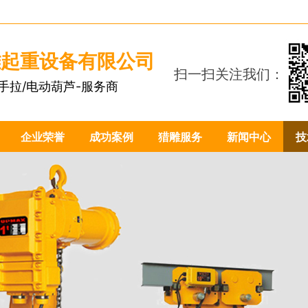
雕起重设备有限公司
扫一扫关注我们：
手拉/电动葫芦-服务商
1
企业荣誉
成功案例
猎雕服务
新闻中心
技
1