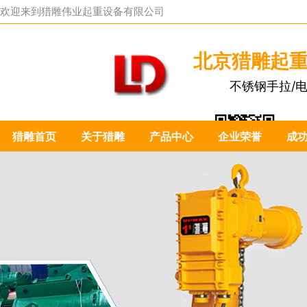
欢迎来到
猎雕伟业起重设备有限公司
北京猎雕起
不锈钢手拉/
猎雕首页
关于猎雕
产品中心
企业荣誉
成
扫一扫关注我们：